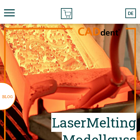
BESTELLEN
DE
BLOG
LaserMelting
Modellguss