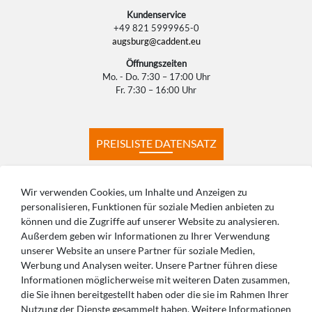
Kundenservice
+49 821 5999965-0
augsburg@caddent.eu
Öffnungszeiten
Mo. - Do. 7:30 – 17:00 Uhr
Fr. 7:30 – 16:00 Uhr
PREISLISTE DATENSATZ
PREISLISTE KONSTRUKTION
Wir verwenden Cookies, um Inhalte und Anzeigen zu
personalisieren, Funktionen für soziale Medien anbieten zu
können und die Zugriffe auf unserer Website zu analysieren.
PRODUKTIONSZEITEN
HÄUFIGE FRAGEN
Außerdem geben wir Informationen zu Ihrer Verwendung
unserer Website an unsere Partner für soziale Medien,
Werbung und Analysen weiter. Unsere Partner führen diese
Informationen möglicherweise mit weiteren Daten zusammen,
die Sie ihnen bereitgestellt haben oder die sie im Rahmen Ihrer
SIE HABEN FRAGEN? WIR BERATEN SIE
Nutzung der Dienste gesammelt haben. Weitere Informationen