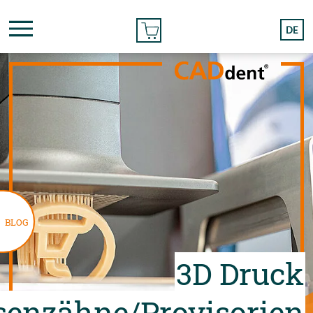
BESTELLEN
DE
BLOG
3D Druck
senzähne/Provisorien