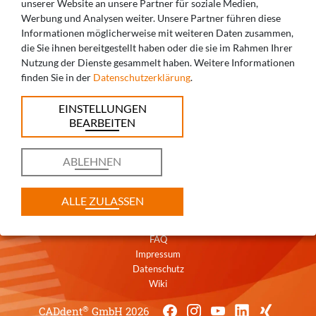
unserer Website an unsere Partner für soziale Medien,
Werbung und Analysen weiter. Unsere Partner führen diese
Informationen möglicherweise mit weiteren Daten zusammen,
die Sie ihnen bereitgestellt haben oder die sie im Rahmen Ihrer
SIE HABEN FRAGEN? WIR BERATEN SIE
Nutzung der Dienste gesammelt haben. Weitere Informationen
finden Sie in der
Datenschutzerklärung
.
GERNE!
EINSTELLUNGEN
+49 821 5999965-0
BEARBEITEN
augsburg@caddent.eu
ABLEHNEN
ALLE ZULASSEN
Kontakt
AGB
FAQ
Impressum
Datenschutz
Wiki
®
CADdent
GmbH 2026