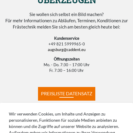
Sie wollen sich selbst ein Bild machen?
Für mehr Informationen zu Abläufen, Terminen, Konditionen zur
Frästechnik melden Sie sich am besten gleich heute bei:
Kundenservice
+49 821 5999965-0
augsburg@caddent.eu
Öffnungszeiten
Mo. - Do. 7:30 – 17:00 Uhr
Fr. 7:30 – 16:00 Uhr
PREISLISTE DATENSATZ
PREISLISTE KONSTRUKTION
Wir verwenden Cookies, um Inhalte und Anzeigen zu
personalisieren, Funktionen für soziale Medien anbieten zu
können und die Zugriffe auf unserer Website zu analysieren.
PRODUKTIONSZEITEN
HÄUFIGE FRAGEN
Außerdem geben wir Informationen zu Ihrer Verwendung