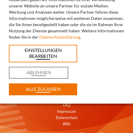
unserer Website an unsere Partner für soziale Medien,
Werbung und Analysen weiter. Unsere Partner führen diese
Informationen möglicherweise mit weiteren Daten zusammen,
die Sie ihnen bereitgestellt haben oder die sie im Rahmen Ihrer
SIE HABEN FRAGEN? WIR BERATEN SIE
Nutzung der Dienste gesammelt haben. Weitere Informationen
finden Sie in der
Datenschutzerklärung
.
GERNE!
EINSTELLUNGEN
+49 821 5999965-0
BEARBEITEN
augsburg@caddent.eu
ABLEHNEN
ALLE ZULASSEN
Kontakt
AGB
FAQ
Impressum
Datenschutz
Wiki