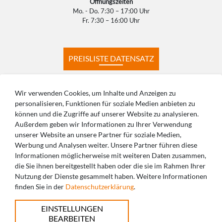
Öffnungszeiten
Mo. - Do. 7:30 – 17:00 Uhr
Fr. 7:30 – 16:00 Uhr
PREISLISTE DATENSATZ
PREISLISTE KONSTRUKTION
Wir verwenden Cookies, um Inhalte und Anzeigen zu
personalisieren, Funktionen für soziale Medien anbieten zu
können und die Zugriffe auf unserer Website zu analysieren.
PRODUKTIONSZEITEN
HÄUFIGE FRAGEN
Außerdem geben wir Informationen zu Ihrer Verwendung
unserer Website an unsere Partner für soziale Medien,
Werbung und Analysen weiter. Unsere Partner führen diese
Informationen möglicherweise mit weiteren Daten zusammen,
die Sie ihnen bereitgestellt haben oder die sie im Rahmen Ihrer
SIE HABEN FRAGEN? WIR BERATEN SIE
Nutzung der Dienste gesammelt haben. Weitere Informationen
finden Sie in der
Datenschutzerklärung
.
GERNE!
EINSTELLUNGEN
+49 821 5999965-0
BEARBEITEN