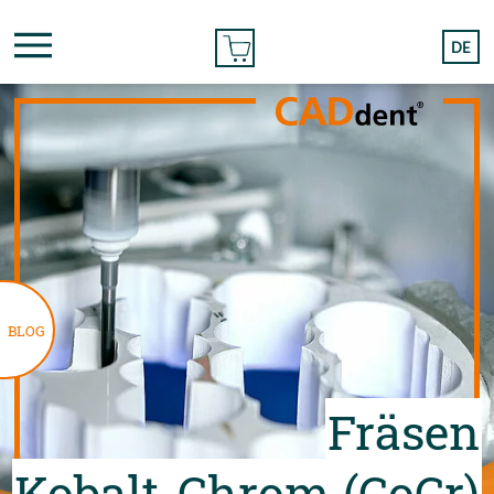
BESTELLEN
DE
BLOG
Fräsen
Kobalt-Chrom (CoCr)