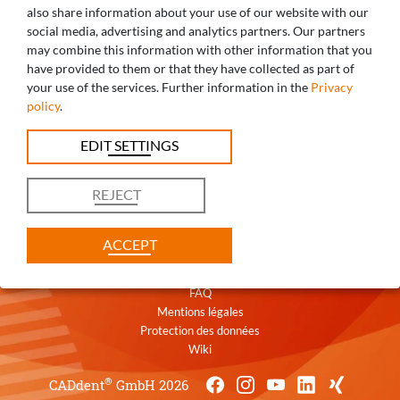
also share information about your use of our website with our
social media, advertising and analytics partners. Our partners
may combine this information with other information that you
DES QUESTIONS? NOUS VOUS
have provided to them or that they have collected as part of
your use of the services. Further information in the
Privacy
CONSEILLONS!
policy
.
+33 3 68780115
EDIT SETTINGS
france@caddent.eu
REJECT
ACCEPT
Contact
CGV
FAQ
Mentions légales
Protection des données
Wiki
®
CADdent
GmbH 2026